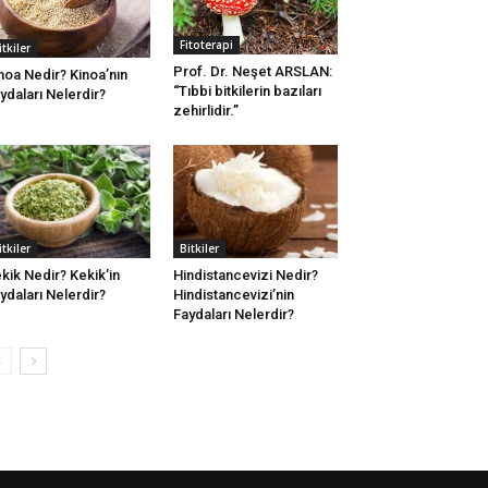
Fitoterapi
itkiler
Prof. Dr. Neşet ARSLAN:
noa Nedir? Kinoa’nın
“Tıbbi bitkilerin bazıları
ydaları Nelerdir?
zehirlidir.”
itkiler
Bitkiler
kik Nedir? Kekik’in
Hindistancevizi Nedir?
ydaları Nelerdir?
Hindistancevizi’nin
Faydaları Nelerdir?