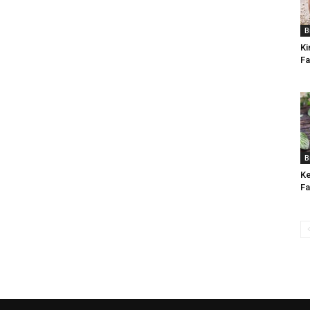
B
Ki
Fa
B
Ke
Fa