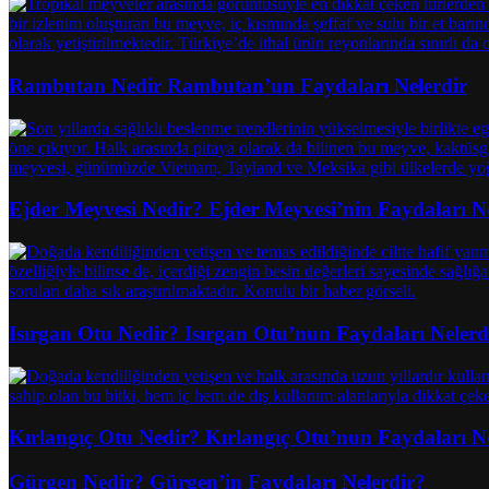
Rambutan Nedir Rambutan’un Faydaları Nelerdir
Ejder Meyvesi Nedir? Ejder Meyvesi’nin Faydaları N
Isırgan Otu Nedir? Isırgan Otu’nun Faydaları Nelerd
Kırlangıç Otu Nedir? Kırlangıç Otu’nun Faydaları N
Gürgen Nedir? Gürgen’in Faydaları Nelerdir?