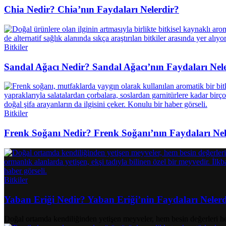
Chia Nedir? Chia’nın Faydaları Nelerdir?
Bitkiler
Sandal Ağacı Nedir? Sandal Ağacı’nın Faydaları Nel
Bitkiler
Frenk Soğanı Nedir? Frenk Soğanı’nın Faydaları Nel
Bitkiler
Yaban Eriği Nedir? Yaban Eriği’nin Faydaları Neler
Doğal ortamda kendiliğinden yetişen meyveler, hem besin değerleri h