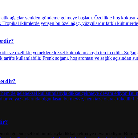
erdir?
erdir?
dir?
em de geleneksel kullanımlarıyla dikkat çekmeye devam ediyor. Bu meyv