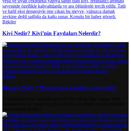
Bitkiler
Kivi Nedir? Kivi’nin Faydaları Nelerdir?
Bitkiler
Mango Nedir? Mango’nun Faydaları Nelerdir?
Tropikal meyveler arasında özel bir yere sahip olan mango, hem
aroması hem de zengin içeriğiyle dünya genelinde en çok tüketilen
meyvelerden biridir....