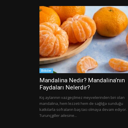
Bitkiler
Mandalina Nedir? Mandalina’nın
Faydaları Nelerdir?
Kış aylarının vazgeçilmez meyvelerinden biri olan
mandalina, hem lezzeti hem de sağlığa sunduğu
katkılarla sofraların baş tacı olmaya devam ediyor.
Turunçgiller ailesine...