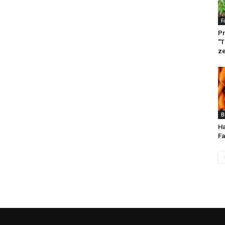
F
Pr
“T
ze
B
Ha
Fa