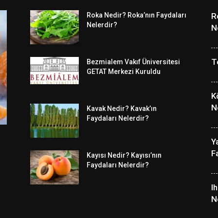
Roka Nedir? Roka’nın Faydaları
R
Nelerdir?
N
T
Bezmialem Vakıf Üniversitesi
GETAT Merkezi Kuruldu
K
N
Kavak Nedir? Kavak’ın
Faydaları Nelerdir?
Y
F
Kayısı Nedir? Kayısı’nın
Faydaları Nelerdir?
I
N