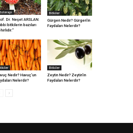
itoterapi
Bitkiler
of. Dr. Neşet ARSLAN:
Gürgen Nedir? Gürgen’in
ıbbi bitkilerin bazıları
Faydaları Nelerdir?
hirlidir.”
itkiler
Bitkiler
vuç Nedir? Havuç’un
Zeytin Nedir? Zeytin’in
ydaları Nelerdir?
Faydaları Nelerdir?