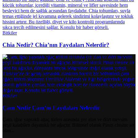
Bitkiler
Chia Nedir? Chia’nın Faydaları Nelerdir?
Bitkiler
Çam Nedir Çam’ın Faydaları Nelerdir
Çam, iğne yapraklı ağaç türleri arasında yer alan ve dört mevsim
yeşil kalabilen dayanıklı bir ağaçtır. Bilimsel olarak Pinus cinsine ait
olan...