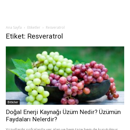
Ana Sayfa
Etiketler
Resveratrol
Etiket: Resveratrol
Bitkiler
Doğal Enerji Kaynağı Üzüm Nedir? Üzümün
Faydaları Nelerdir?
Yüzyıllardır sofralarda yer alan ve hem taze hem de kurutulmuş