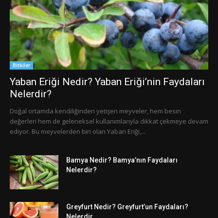
Bitkiler
Yaban Eriği Nedir? Yaban Eriği’nin Faydaları
Nelerdir?
Doğal ortamda kendiliğinden yetişen meyveler, hem besin
değerleri hem de geleneksel kullanımlarıyla dikkat çekmeye devam
ediyor. Bu meyvelerden biri olan Yaban Eriği,...
Bamya Nedir? Bamya’nın Faydaları
Nelerdir?
Greyfurt Nedir? Greyfurt’un Faydaları?
Nelerdir