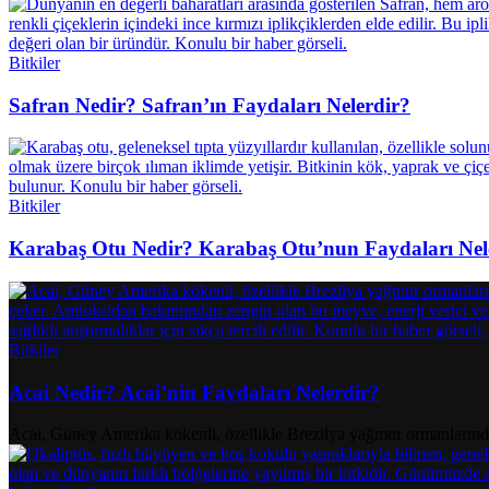
Bitkiler
Safran Nedir? Safran’ın Faydaları Nelerdir?
Bitkiler
Karabaş Otu Nedir? Karabaş Otu’nun Faydaları Nel
Bitkiler
Acai Nedir? Acai’nin Faydaları Nelerdir?
Acai, Güney Amerika kökenli, özellikle Brezilya yağmur ormanlarında 