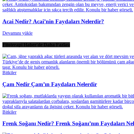
Acai Nedir? Acai’nin Faydaları Nelerdir?
Devamını yükle
Fitoterapi Haber'de Daha Fazlası
Bitkiler
Çam Nedir Çam’ın Faydaları Nelerdir
Bitkiler
Frenk Soğanı Nedir? Frenk Soğanı’nın Faydaları Nel