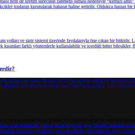
erdir?
yetişen morumsu bir meyvedir. Son yıllarda sağlık ve beslenme dünyası