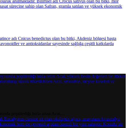
nda popülerliği hızla artan Acai,...