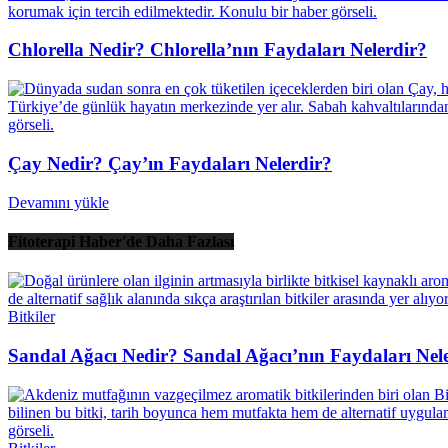
Chlorella Nedir? Chlorella’nın Faydaları Nelerdir?
Çay Nedir? Çay’ın Faydaları Nelerdir?
Devamını yükle
Fitoterapi Haber'de Daha Fazlası
Bitkiler
Sandal Ağacı Nedir? Sandal Ağacı’nın Faydaları Nel