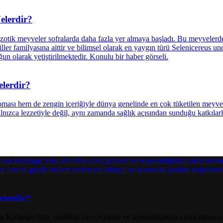
elerdir?
elerdir?
elerdir?
Kırlangıç Otu, özellikle sarı çiçekleri ve koparıldığında çıkan turuncu s