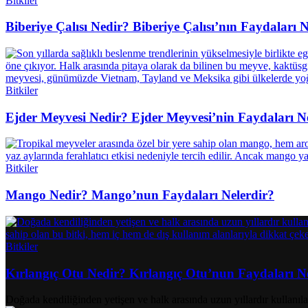
Bitkiler
Biberiye Çalısı Nedir? Biberiye Çalısı’nın Faydaları N
Bitkiler
Ejder Meyvesi Nedir? Ejder Meyvesi’nin Faydaları N
Bitkiler
Mango Nedir? Mango’nun Faydaları Nelerdir?
Bitkiler
Kırlangıç Otu Nedir? Kırlangıç Otu’nun Faydaları N
Doğada kendiliğinden yetişen ve halk arasında uzun yıllardır kullanılan 