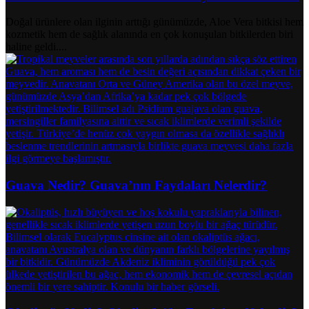
Doğal ürünlere olan ilginin arttığı günümüzde, Aloe Vera bitkisi hem
kozmetik hem de sağlık alanında en çok konuşulan bitkilerden biri
haline geldi....
Guava Nedir? Guava’nın Faydaları Nelerdir?