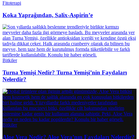
Fitoterapi
Koka Yaprağından, Salix-Aspirin’e
Bitkiler
Turna Yemişi Nedir? Turna Yemişi’nin Faydaları
Nelerdir?
Bitkiler
Aloe Vera Nedir? Aloe Vera’nın Faydaları Nelerdir?