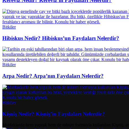
Kereviz Nedir? Kereviz’in Faydaları Nelerdir?
Bitkiler
Hibiskus Nedir? Hibiskus’un Faydaları Nelerdir?
Bitkiler
Arpa Nedir? Arpa’nın Faydaları Nelerdir?
Bitkiler
Kişniş Nedir? Kişniş’in Faydaları Nelerdir?
Mutfaklarda hem yaprak hem de tohum formuyla kullanılan Kişniş, aroma