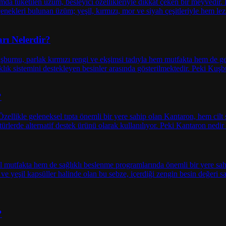
ı Nelerdir?
?
?