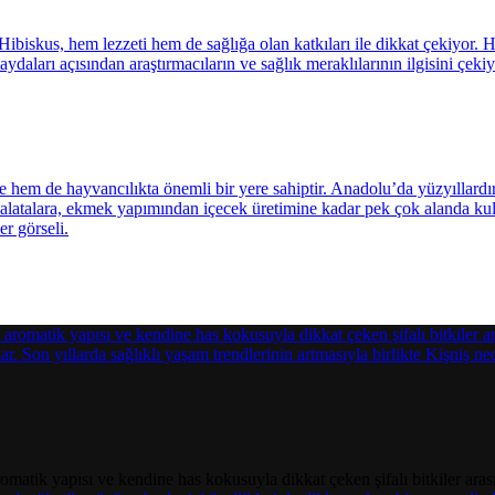
tik yapısı ve kendine has kokusuyla dikkat çeken şifalı bitkiler arasınd