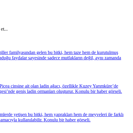
et...