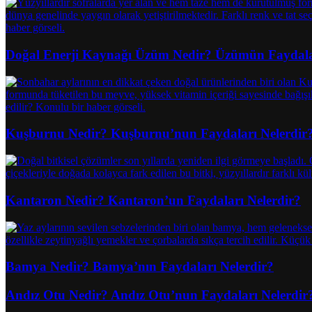
Doğal Enerji Kaynağı Üzüm Nedir? Üzümün Faydalar
Kuşburnu Nedir? Kuşburnu’nun Faydaları Nelerdir
Kantaron Nedir? Kantaron’un Faydaları Nelerdir?
Bamya Nedir? Bamya’nın Faydaları Nelerdir?
Andız Otu Nedir? Andız Otu’nun Faydaları Nelerdir