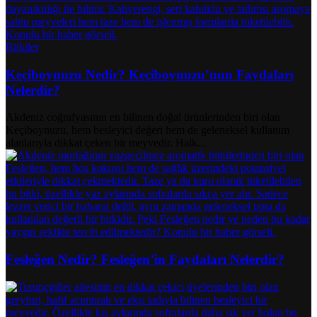
Bitkiler
Keçiboynuzu Nedir? Keçiboynuzu’nun Faydaları
Nelerdir?
Akdeniz coğrafyasının en bilinen doğal ürünlerinden biri olan
Keçiboynuzu, hem besleyici değeri hem de geleneksel kullanım
alanlarıyla dikkat çeken bir meyvedir. Halk...
Fesleğen Nedir? Fesleğen’in Faydaları Nelerdir?