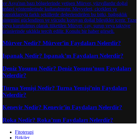
Mürver Nedir? Mürver’in Faydaları Nelerdir?
Ispanak Nedir? Ispanak’ın Faydaları Nelerdir?
Deniz Yosunu Nedir? Deniz Yosunu’nun Faydaları
Nelerdir?
Turna Yemişi Nedir? Turna Yemişi’nin Faydaları
Nelerdir?
Kenevir Nedir? Kenevir’in Faydaları Nelerdir?
Roka Nedir? Roka’nın Faydaları Nelerdir?
Fitoterapi
Bitkiler