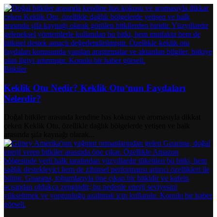
Bitkiler
Keklik Otu Nedir? Keklik Otu’nun Faydaları
Nelerdir?
Doğal bitkiler arasında kendine has kokusu ve aromasıyla dikkat
çeken Keklik Otu, özellikle dağlık bölgelerde yetişen ve halk
arasında şifa kaynağı olarak...