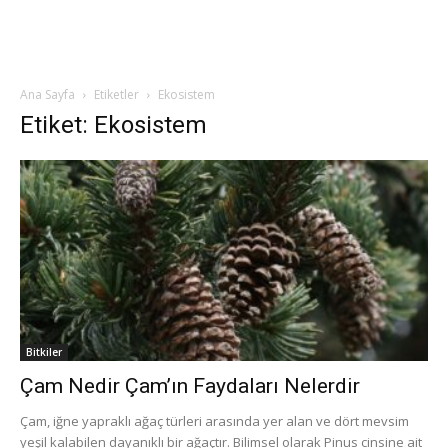
Ana Sayfa
Etiketler
Ekosistem
Etiket: Ekosistem
Bitkiler
Çam Nedir Çam’ın Faydaları Nelerdir
Çam, iğne yapraklı ağaç türleri arasında yer alan ve dört mevsim
yeşil kalabilen dayanıklı bir ağaçtır. Bilimsel olarak Pinus cinsine ait