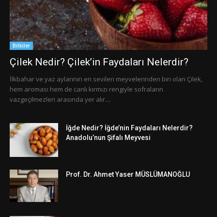
Bitkiler
Çilek Nedir? Çilek’in Faydaları Nelerdir?
İlkbahar ve yaz aylarının en sevilen meyvelerinden biri olan Çilek,
hem aroması hem de canlı kırmızı rengiyle sofraların
vazgeçilmezleri arasında yer alır....
İğde Nedir? İğde’nin Faydaları Nelerdir?
Anadolu’nun Şifalı Meyvesi
Prof. Dr. Ahmet Yaser MÜSLÜMANOĞLU