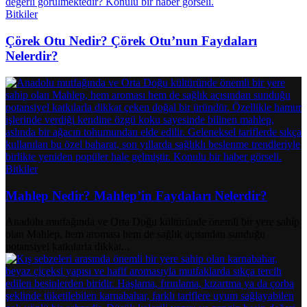
Bitkiler
Çörek Otu Nedir? Çörek Otu’nun Faydaları
Nelerdir?
Bitkiler
Mahlep Nedir? Mahlep’in Faydaları Nelerdir?
Anadolu mutfağında ve Orta Doğu kültüründe önemli bir yere sahip
olan Mahlep, hem aroması hem de sağlık açısından sunduğu
potansiyel katkılarla dikkat...