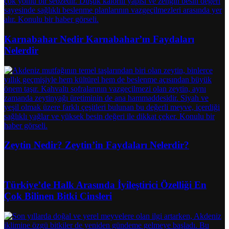
Karnabahar Nedir Karnabahar’ın Faydaları
Nelerdir
Zeytin Nedir? Zeytin’in Faydaları Nelerdir?
Türkiye’de Halk Arasında İyileştirici Özelliği En
Çok Bilinen Bitki Cinsleri