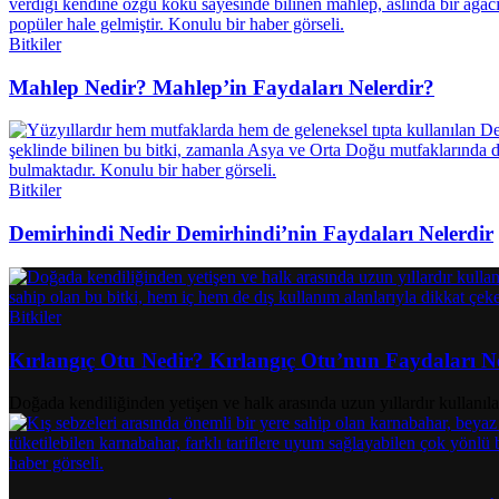
Bitkiler
Mahlep Nedir? Mahlep’in Faydaları Nelerdir?
Bitkiler
Demirhindi Nedir Demirhindi’nin Faydaları Nelerdir
Bitkiler
Kırlangıç Otu Nedir? Kırlangıç Otu’nun Faydaları N
Doğada kendiliğinden yetişen ve halk arasında uzun yıllardır kullanılan 