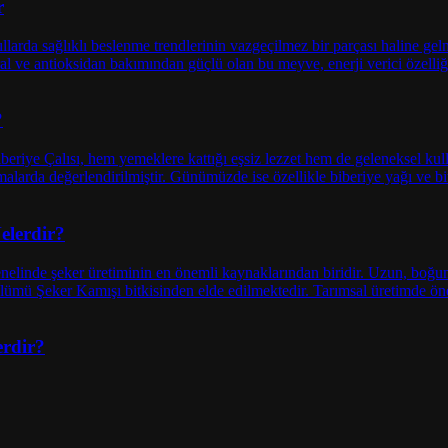
r
?
elerdir?
erdir?