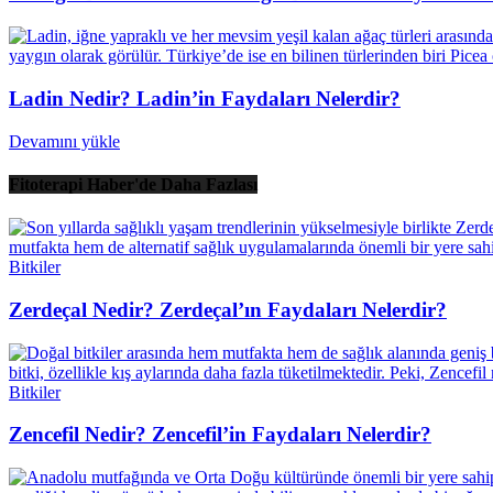
Ladin Nedir? Ladin’in Faydaları Nelerdir?
Devamını yükle
Fitoterapi Haber'de Daha Fazlası
Bitkiler
Zerdeçal Nedir? Zerdeçal’ın Faydaları Nelerdir?
Bitkiler
Zencefil Nedir? Zencefil’in Faydaları Nelerdir?