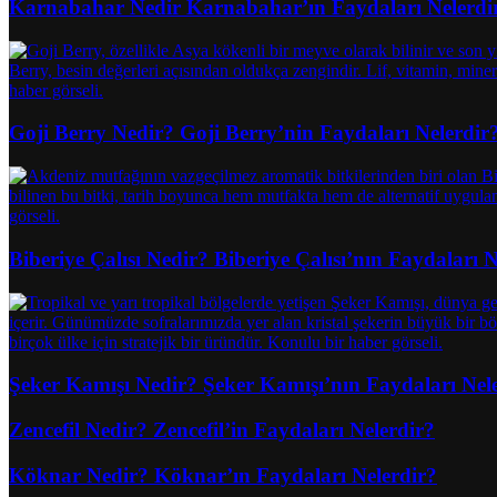
Karnabahar Nedir Karnabahar’ın Faydaları Nelerdi
Goji Berry Nedir? Goji Berry’nin Faydaları Nelerdir
Biberiye Çalısı Nedir? Biberiye Çalısı’nın Faydaları N
Şeker Kamışı Nedir? Şeker Kamışı’nın Faydaları Nel
Zencefil Nedir? Zencefil’in Faydaları Nelerdir?
Köknar Nedir? Köknar’ın Faydaları Nelerdir?