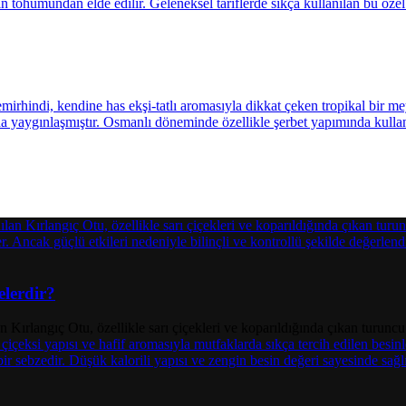
elerdir?
Kırlangıç Otu, özellikle sarı çiçekleri ve koparıldığında çıkan turuncu s