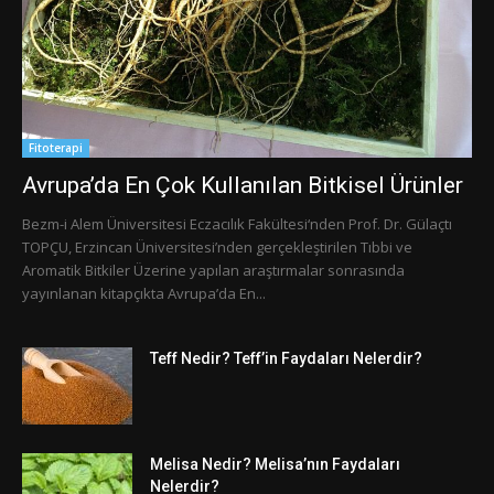
Fitoterapi
Avrupa’da En Çok Kullanılan Bitkisel Ürünler
Bezm-i Alem Üniversitesi Eczacılık Fakültesi‘nden Prof. Dr. Gülaçtı
TOPÇU, Erzincan Üniversitesi’nden gerçekleştirilen Tıbbi ve
Aromatik Bitkiler Üzerine yapılan araştırmalar sonrasında
yayınlanan kitapçıkta Avrupa’da En...
Teff Nedir? Teff’in Faydaları Nelerdir?
Melisa Nedir? Melisa’nın Faydaları
Nelerdir?