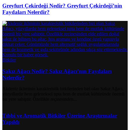
Greyfurt Çekirdeği Nedir? Greyfurt Çekirdeği’nin
Faydaları Nelerdir?
Bitkiler
Sakız Ağacı Nedir? Sakız Ağacı’nın Faydaları
Nelerdir?
Akdeniz ikliminin karakteristik bitkilerinden biri olan Sakız Ağacı,
yüzyıllardır hem geleneksel tıpta hem de mutfak kültüründe önemli
bir yere sahiptir. Özellikle reçinesinden...
Tıbbi ve Aromatik Bitkiler Üzerine Araştırmalar
Yapıldı