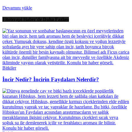
Devamını yükle
Fitoterapi Haber'de Daha Fazlası
Bitkiler
İncir Nedir? İncirin Faydaları Nelerdir?