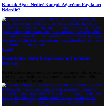
Kauçuk Ağacı Nedir? Kauçuk Ağacı’nın Faydaları
Nelerdir?
Bitkiler
Karnabahar Nedir Karnabahar’ın Faydaları
Nelerdir
Kış sebzeleri arasında önemli bir yere sahip olan karnabahar, beyaz
çiçeksi yapısı ve hafif aromasıyla mutfaklarda sıkça tercih edilen
besinlerden biridir. Haşlama,...