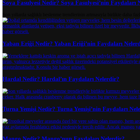
Soya Fasulyesi Nedir? Soya Fasulyesi’nin Faydaları 
Son yıllarda sağlıklı beslenme trendlerinin artmasıyla birlikte daha faz
Yaban Eriği Nedir? Yaban Eriği’nin Faydaları Neler
Hardal Nedir? Hardal’ın Faydaları Nelerdir?
Turna Yemişi Nedir? Turna Yemişi’nin Faydaları Nele
Mango Nedir? Mango’nun Faydaları Nelerdir?