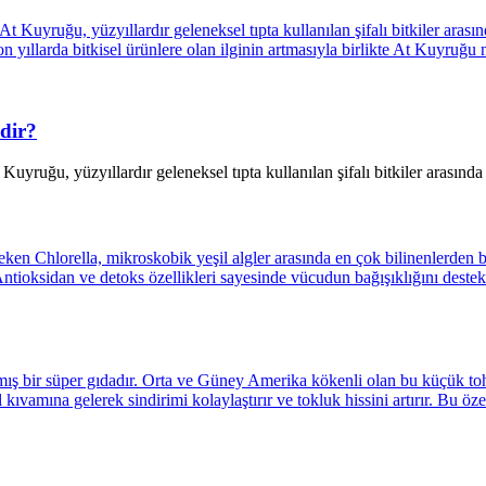
dir?
yruğu, yüzyıllardır geleneksel tıpta kullanılan şifalı bitkiler arasında 