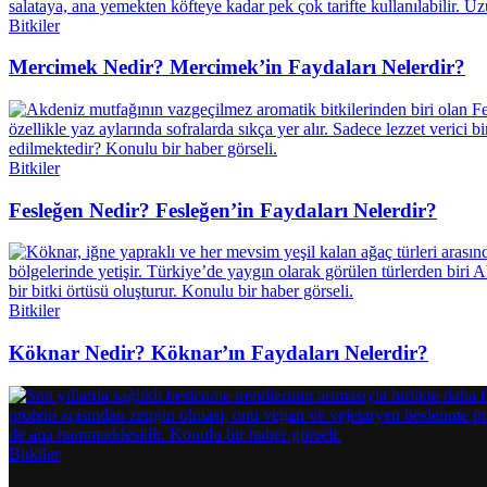
Bitkiler
Mercimek Nedir? Mercimek’in Faydaları Nelerdir?
Bitkiler
Fesleğen Nedir? Fesleğen’in Faydaları Nelerdir?
Bitkiler
Köknar Nedir? Köknar’ın Faydaları Nelerdir?
Bitkiler