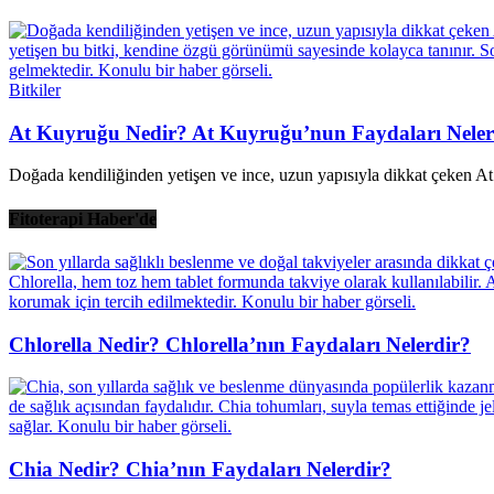
Bitkiler
At Kuyruğu Nedir? At Kuyruğu’nun Faydaları Neler
Doğada kendiliğinden yetişen ve ince, uzun yapısıyla dikkat çeken At Ku
Fitoterapi Haber'de
Chlorella Nedir? Chlorella’nın Faydaları Nelerdir?
Chia Nedir? Chia’nın Faydaları Nelerdir?