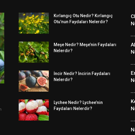
Kırlangıç Otu Nedir? Kırlangıç
C
Otu’nun Faydaları Nelerdir?
N
A
Meşe Nedir? Meşe’nin Faydaları
Nelerdir?
N
E
İncir Nedir? İncirin Faydaları
Nelerdir?
N
K
Lychee Nedir? Lychee’nin
N
Faydaları Nelerdir?
m
N