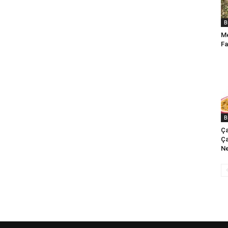
B
Me
Fa
B
Ça
Ça
Ne