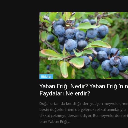
Bitkiler
Yaban Eriği Nedir? Yaban Eriği’nin
Faydaları Nelerdir?
Doğal ortamda kendiliğinden yetişen meyveler, he
besin değerleri hem de geleneksel kullanımlarıyla
dikkat çekmeye devam ediyor. Bu meyvelerden biri
olan Yaban Eriği,...