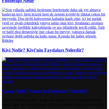
Fitoterapi Nedir
Bitkiler
Kivi Nedir? Kivi’nin Faydaları Nelerdir?
Bitkiler
Çınar Nedir? Çınar’ın Faydaları Nelerdir?
Çınar, heybetli gövdesi, geniş yaprakları ve uzun ömrüyle bilinen
anıtsal ağaç türlerinden biridir. Bilimsel olarak Platanus cinsine ait
olan çınar ağacı, özellikle...