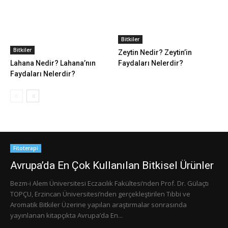
Bitkiler
Bitkiler
Zeytin Nedir? Zeytin’in
Lahana Nedir? Lahana’nın
Faydaları Nelerdir?
Faydaları Nelerdir?
Fitoterapi
Avrupa’da En Çok Kullanılan Bitkisel Ürünler
Bezm-i Alem Üniversitesi Eczacılık Fakültesi‘nden Prof. Dr. Gülaçtı
TOPÇU, Erzincan Üniversitesi’nden gerçekleştirilen Tıbbi ve
Aromatik Bitkiler Üzerine yapılan araştırmalar sonrasında
yayınlanan kitapçıkta Avrupa’da En...