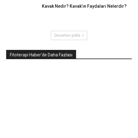
Kavak Nedir? Kavak’ın Faydaları Nelerdir?
Devamını yükle
Fitoterapi Haber'de Daha Fazlası