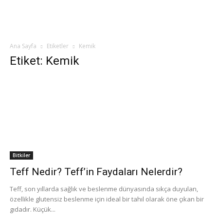
Ana Sayfa
Etiketler
Kemik
Etiket: Kemik
Bitkiler
Teff Nedir? Teff’in Faydaları Nelerdir?
Teff, son yıllarda sağlık ve beslenme dünyasında sıkça duyulan,
özellikle glutensiz beslenme için ideal bir tahıl olarak öne çıkan bir
gıdadır. Küçük...