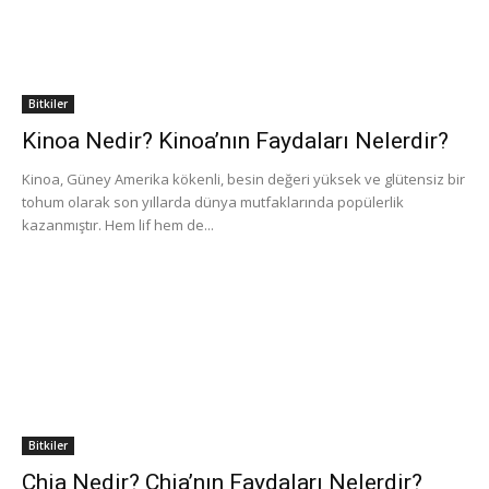
Bitkiler
Kinoa Nedir? Kinoa’nın Faydaları Nelerdir?
Kinoa, Güney Amerika kökenli, besin değeri yüksek ve glütensiz bir
tohum olarak son yıllarda dünya mutfaklarında popülerlik
kazanmıştır. Hem lif hem de...
Bitkiler
Chia Nedir? Chia’nın Faydaları Nelerdir?