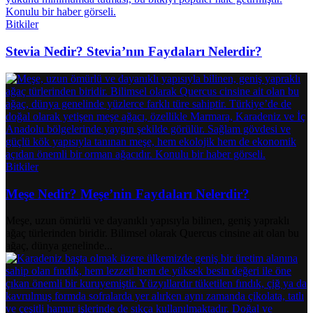
Bitkiler
Stevia Nedir? Stevia’nın Faydaları Nelerdir?
Bitkiler
Meşe Nedir? Meşe’nin Faydaları Nelerdir?
Meşe, uzun ömürlü ve dayanıklı yapısıyla bilinen, geniş yapraklı
ağaç türlerinden biridir. Bilimsel olarak Quercus cinsine ait olan bu
ağaç, dünya genelinde...