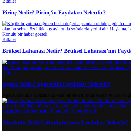
Bitkiler
Pirinç Nedir? Pirinç’in Faydaları Nelerdir?
Bitkiler
Brüksel Lahanası Nedir? Brüksel Lahanası’nın Fayda
Bitkiler
Agave Nedir? Agave’nin Faydaları Nelerdir?
Agave, özellikle Meksika kökenli bir bitki türüdür ve son yıllarda sağl
Ahududu Nedir? Ahududu’nun Faydaları Nelerdir?