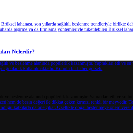
ları Nelerdir?
ık ve beslenme alanında popülerlik kazanmıştır. Yaprakları etli ve su tut