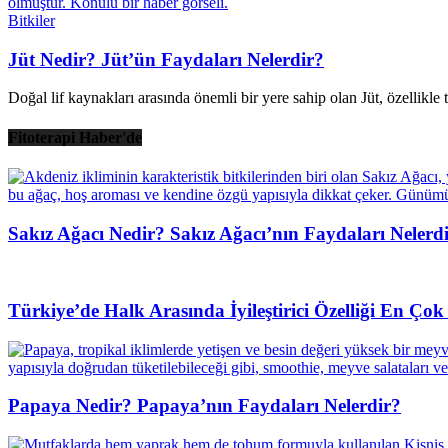
Bitkiler
Jüt Nedir? Jüt’ün Faydaları Nelerdir?
Doğal lif kaynakları arasında önemli bir yere sahip olan Jüt, özellikle
Fitoterapi Haber'de
Sakız Ağacı Nedir? Sakız Ağacı’nın Faydaları Nelerd
Türkiye’de Halk Arasında İyileştirici Özelliği En Çok 
Papaya Nedir? Papaya’nın Faydaları Nelerdir?