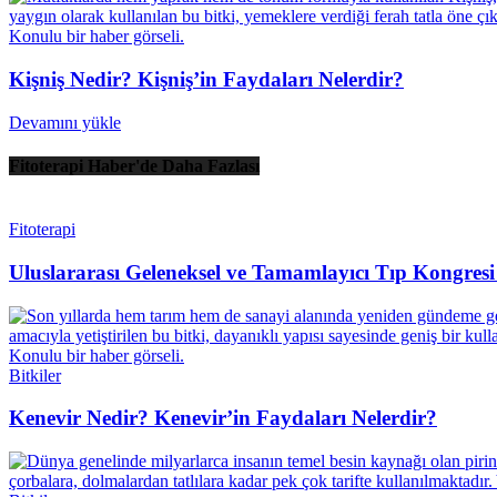
Kişniş Nedir? Kişniş’in Faydaları Nelerdir?
Devamını yükle
Fitoterapi Haber'de Daha Fazlası
Fitoterapi
Uluslararası Geleneksel ve Tamamlayıcı Tıp Kongre
Bitkiler
Kenevir Nedir? Kenevir’in Faydaları Nelerdir?