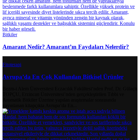
Bitkiler
Amarant Nedir? Amarant’ın Faydaları Nelerdir?
Fitoterapi
Avrupa’da En Çok Kullanılan Bitkisel Ürünler
Bezm-i Alem Üniversitesi Eczacılık Fakültesi‘nden Prof. Dr. Gülaçtı
TOPÇU, Erzincan Üniversitesi’nden gerçekleştirilen Tıbbi ve
Aromatik Bitkiler Üzerine yapılan araştırmalar sonrasında
yayınlanan kitapçıkta Avrupa’da En...