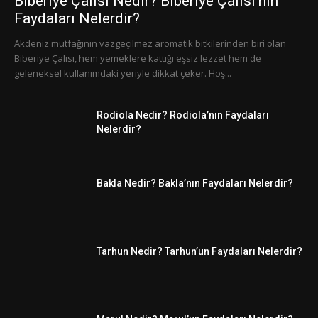
Biberiye Çalısı Nedir? Biberiye Çalısı’nın
Faydaları Nelerdir?
Akdeniz mutfağının vazgeçilmez aromatik bitkilerinden biri olan
Biberiye Çalısı, hem yemeklere kattığı eşsiz lezzet hem de
geleneksel kullanımdaki yeriyle dikkat çeker. Hoş...
Rodiola Nedir? Rodiola’nın Faydaları
Nelerdir?
Bakla Nedir? Bakla’nın Faydaları Nelerdir?
Tarhun Nedir? Tarhun’un Faydaları Nelerdir?