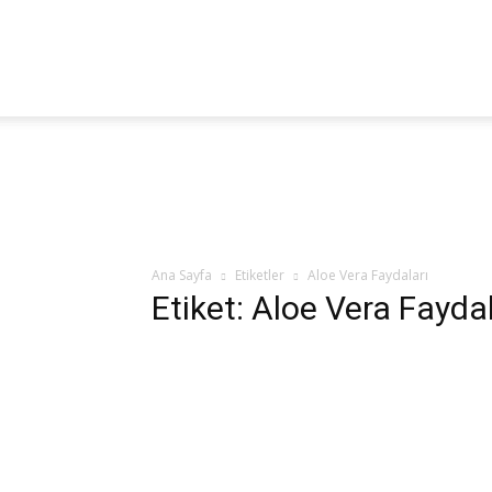
Fitoterapi
Haber
Ana Sayfa
Etiketler
Aloe Vera Faydaları
Etiket: Aloe Vera Faydal