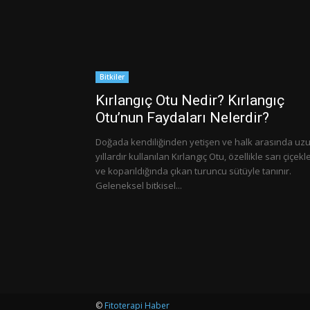
Bitkiler
Kırlangıç Otu Nedir? Kırlangıç
Otu’nun Faydaları Nelerdir?
Doğada kendiliğinden yetişen ve halk arasında uz
yıllardır kullanılan Kırlangıç Otu, özellikle sarı çiçekle
ve koparıldığında çıkan turuncu sütüyle tanınır.
Geleneksel bitkisel...
©
Fitoterapi Haber