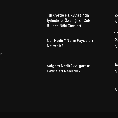
Z
Türkiye’de Halk Arasında
İyileştirici Özelliği En Çok
N
Bilinen Bitki Cinsleri
P
Nar Nedir? Narın Faydaları
Nelerdir?
N
un
ri
A
Şalgam Nedir? Şalgam’ın
N
Faydaları Nelerdir?
N