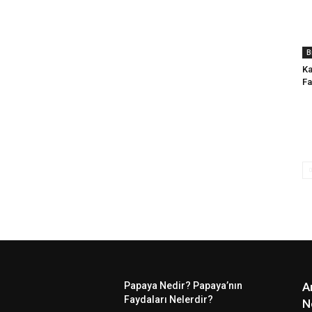
B
Ka
Fa
Papaya Nedir? Papaya’nın
A
Faydaları Nelerdir?
N