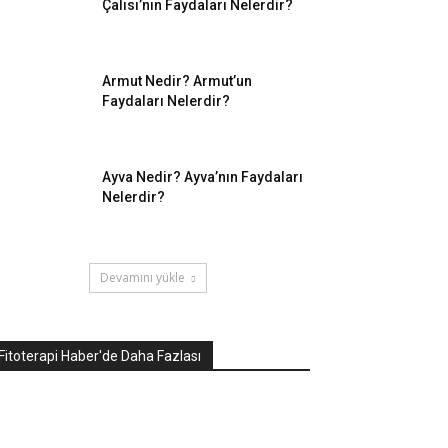
Çalısı’nın Faydaları Nelerdir?
Armut Nedir? Armut’un
Faydaları Nelerdir?
Ayva Nedir? Ayva’nın Faydaları
Nelerdir?
Devamını yükle
Fitoterapi Haber'de Daha Fazlası