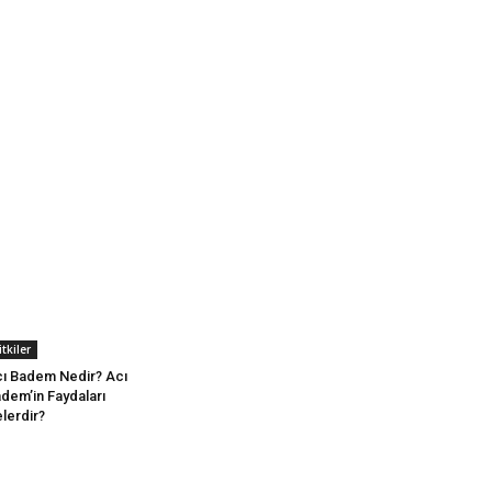
itkiler
ı Badem Nedir? Acı
dem’in Faydaları
lerdir?