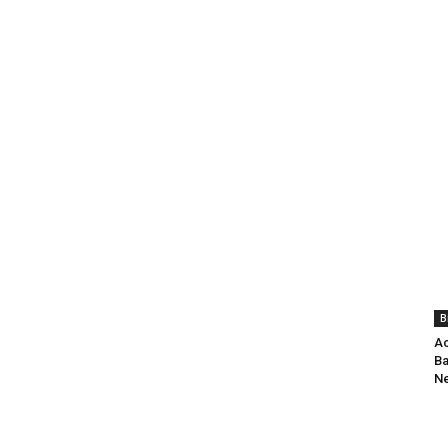
B
Ac
Ba
Ne