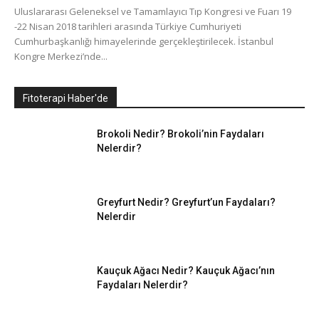
Uluslararası Geleneksel ve Tamamlayıcı Tıp Kongresi ve Fuarı 19
-22 Nisan 2018 tarihleri arasında Türkiye Cumhuriyeti
Cumhurbaşkanlığı himayelerinde gerçekleştirilecek. İstanbul
Kongre Merkezi’nde...
Fitoterapi Haber'de
Brokoli Nedir? Brokoli’nin Faydaları
Nelerdir?
Greyfurt Nedir? Greyfurt’un Faydaları?
Nelerdir
Kauçuk Ağacı Nedir? Kauçuk Ağacı’nın
Faydaları Nelerdir?