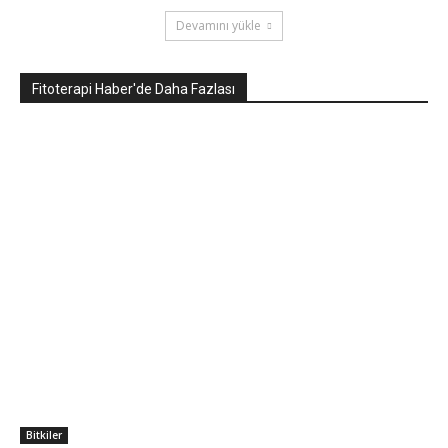
Devamını yükle
Fitoterapi Haber'de Daha Fazlası
Bitkiler