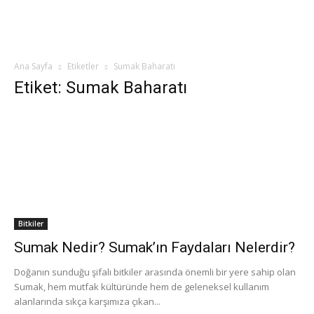
Ana Sayfa
Etiketler
Sumak Baharatı
Etiket: Sumak Baharatı
Bitkiler
Sumak Nedir? Sumak’ın Faydaları Nelerdir?
Doğanın sunduğu şifalı bitkiler arasında önemli bir yere sahip olan
Sumak, hem mutfak kültüründe hem de geleneksel kullanım
alanlarında sıkça karşımıza çıkan...