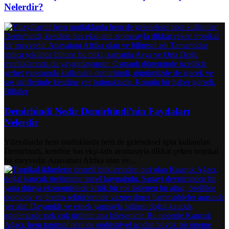
Nelerdir?
Bitkiler
Demirhindi Nedir Demirhindi’nin Faydaları
Nelerdir
Yüzyıllardır hem mutfaklarda hem de geleneksel tıpta kullanılan
Demirhindi, kendine has ekşi-tatlı aromasıyla dikkat çeken tropikal
bir meyvedir. Anavatanı Afrika olan ve...