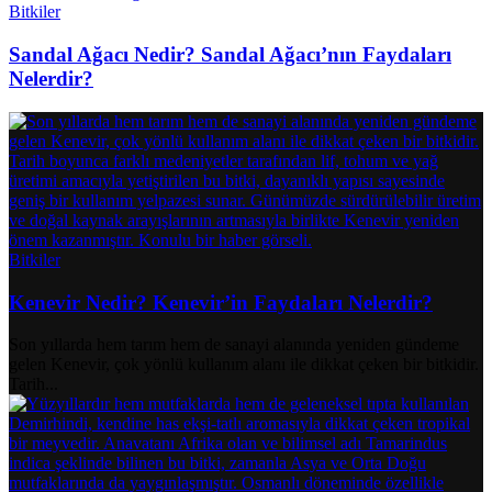
Bitkiler
Sandal Ağacı Nedir? Sandal Ağacı’nın Faydaları
Nelerdir?
Bitkiler
Kenevir Nedir? Kenevir’in Faydaları Nelerdir?
Son yıllarda hem tarım hem de sanayi alanında yeniden gündeme
gelen Kenevir, çok yönlü kullanım alanı ile dikkat çeken bir bitkidir.
Tarih...