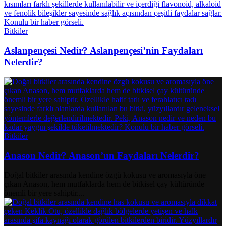
Bitkiler
Aslanpençesi Nedir? Aslanpençesi’nin Faydaları
Nelerdir?
Bitkiler
Anason Nedir? Anason’un Faydaları Nelerdir?
Doğal bitkiler arasında kendine özgü kokusu ve aromasıyla öne
çıkan Anason, hem mutfaklarda hem de bitkisel çay kültüründe
önemli bir yere sahiptir....