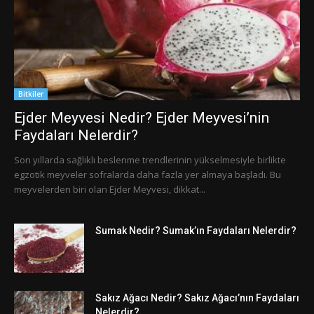
Bitkiler
Ejder Meyvesi Nedir? Ejder Meyvesi’nin
Faydaları Nelerdir?
Son yıllarda sağlıklı beslenme trendlerinin yükselmesiyle birlikte
egzotik meyveler sofralarda daha fazla yer almaya başladı. Bu
meyvelerden biri olan Ejder Meyvesi, dikkat...
Sumak Nedir? Sumak’ın Faydaları Nelerdir?
Sakız Ağacı Nedir? Sakız Ağacı’nın Faydaları
Nelerdir?