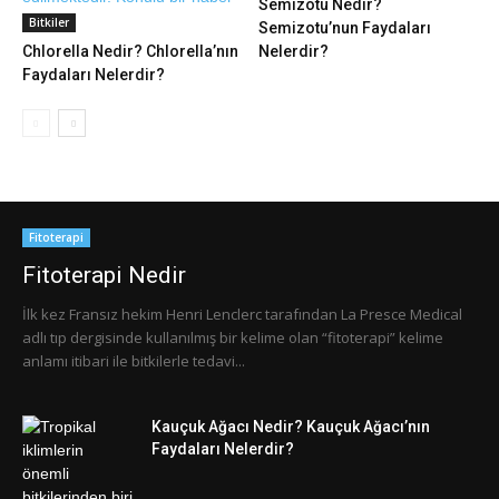
Semizotu Nedir?
Bitkiler
Semizotu’nun Faydaları
Chlorella Nedir? Chlorella’nın
Nelerdir?
Faydaları Nelerdir?
Fitoterapi
Fitoterapi Nedir
İlk kez Fransız hekim Henri Lenclerc tarafından La Presce Medical
adlı tıp dergisinde kullanılmış bir kelime olan “fitoterapi” kelime
anlamı itibari ile bitkilerle tedavi...
Kauçuk Ağacı Nedir? Kauçuk Ağacı’nın
Faydaları Nelerdir?